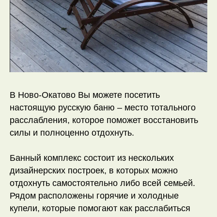
В Ново-Окатово Вы можете посетить
настоящую русскую баню – место тотального
расслабления, которое поможет восстановить
силы и полноценно отдохнуть.
Банный комплекс состоит из нескольких
дизайнерских построек, в которых можно
Все права на публикуемые на сайте
материалы принадлежат @2025
отдохнуть самостоятельно либо всей семьей.
ООО "Созвездие"
Рядом расположены горячие и холодные
ИНН 6925011174,
КПП 692501001,
купели, которые помогают как расслабиться
ОГРН 1226900009522