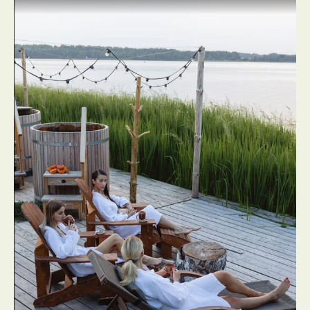
Как добраться
Лёгкий путь туда,
где начинается отдых
Наш энергетический отель
находится всего в 3,5 часах
от МКАД по Ленинградскому
шоссе — удобный и быстрый
маршрут без пробок.
До отеля легко доехать на машине,
автобусом до автовокзала, а оттуда —
на такси.