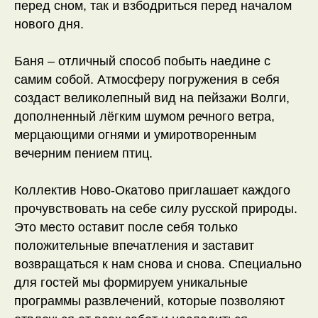
перед сном, так и взбодриться перед началом
нового дня.
Контакты для связи:
Социальные сети
+7 (900) 117-91-10
VK
Whats App
Telegram
Баня – отличный способ побыть наедине с
MAX
Instagram*
hello@novo-okatovo.ru
самим собой. Атмосферу погружения в себя
создаст великолепный вид на пейзажи Волги,
Партнеры
дополненный лёгким шумом речного ветра,
мерцающими огнями и умиротворенным
вечерним пением птиц.
Коллектив Ново-Окатово приглашает каждого
Политика конфиденциальности
прочувствовать на себе силу русской природы.
Публичная оферта
Разработка сайта
Это место оставит после себя только
Доработка сайта
положительные впечатления и заставит
*компания Meta признана экстремистской
и запрещена на территории РФ
возвращаться к нам снова и снова. Специально
для гостей мы формируем уникальные
программы развлечений, которые позволяют