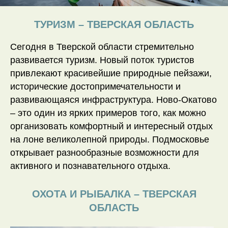
ТУРИЗМ – ТВЕРСКАЯ ОБЛАСТЬ
Сегодня в Тверской области стремительно
развивается туризм. Новый поток туристов
привлекают красивейшие природные пейзажи,
исторические достопримечательности и
Как добраться
развивающаяся инфраструктура. Ново-Окатово
Лёгкий путь туда,
где начинается отдых
– это один из ярких примеров того, как можно
организовать комфортный и интересный отдых
на лоне великолепной природы. Подмосковье
Наш энергетический отель
находится всего в 3,5 часах
открывает разнообразные возможности для
от МКАД по Ленинградскому
шоссе — удобный и быстрый
активного и познавательного отдыха.
маршрут без пробок.
ОХОТА И РЫБАЛКА – ТВЕРСКАЯ
До отеля легко доехать на машине,
ОБЛАСТЬ
автобусом до автовокзала, а оттуда —
на такси.