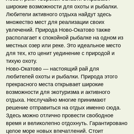
Контакты для связи:
Социальные сети
широкие возможности для охоты и рыбалки.
+7 (900) 117-91-10
VK
Любители активного отдыха найдут здесь
Whats App
Telegram
множество мест для реализации своих
MAX
Instagram*
hello@novo-okatovo.ru
увлечений. Природа Ново-Окатово также
располагает к спокойной рыбалке на одном из
Партнеры
местных озер или реке. Это идеальное место
для тех, кто ценит уединение с природой и
тихую охоту.
Ново-Окатово — настоящий рай для
любителей охоты и рыбалки. Природа этого
Политика конфиденциальности
Публичная оферта
прекрасного места открывает широкие
Разработка сайта
возможности для экотуризма и активного
Доработка сайта
*компания Meta признана экстремистской
отдыха. Неслучайно многие принимают
и запрещена на территории РФ
решение отправиться на отдых именно сюда.
Здесь можно отлично провести свободное
время и великолепно отдохнуть. Гарантировано
целое море новых впечатлений. Стоит