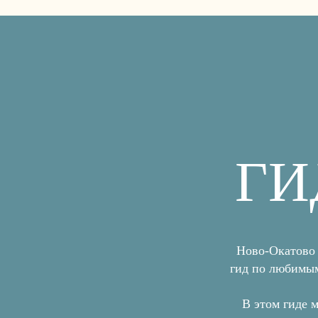
ГИ
ЭНЕРГО-О
Ново-Окатово 
гид по любимым
В этом гиде 