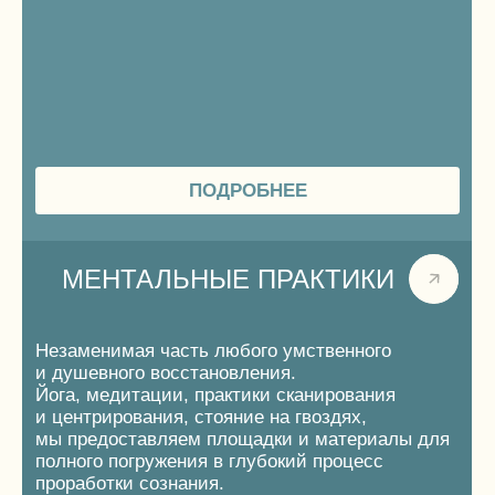
настоящим первооткрывателем.
В нашем энерго-отеле мы сделали множество
объектов и услуг, которые подойдут для юных
гостей: домик на дереве, арт-объекты,
веревочный городок, мячики, показ
мультфильмов на кинопроекторе и еще много
чего. Будьте уверены, ребёнку не будет скучно,
с детства вы откроете для него новые горизонты
нашего прекрасного мира.
БАННЫЙ КОМПЛЕКС