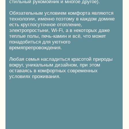
SLOW-АКТИВНОСТИ
Для каждого мы создаем личное пространство,
где вы сможете сфокусироваться на себе
и своей семье. В «OKATOVO» вы имеете
безграничную природу времени и вам никуда
не надо спешить, нет шума, работы,
отвлекающих факторов, вы просто
замедляетесь…
Вы берёте электрокатамаран и отправляетесь
в путешествие к самому себе… тут только
вы и Волга, либо можете взять велосипед
и найти себя в Фонвизинском парке, а может
вы хотите погулять по лесу и набрать грибов?
Наш опытный гид отправится с вами и вашей
семьей в увлекательную прогулку
по неизведанным местам. Все наши активности
разработаны специально для вашей быстрой
перезагрузки, ведь…