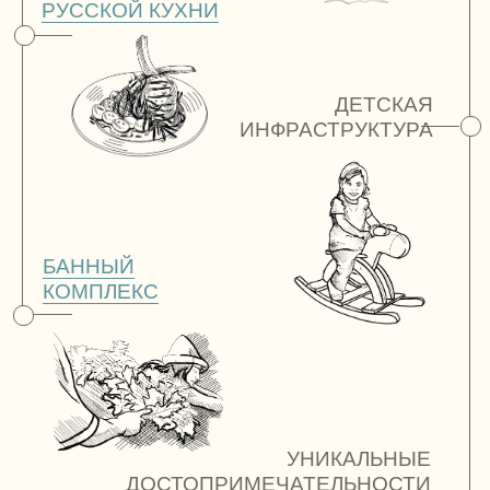
ПРИ ПОМОЩИ ПРОСТЫХ И
ПОНЯТНЫХ ПРИРОДНЫХ,
ФИЗИЧЕСКИХ И ДУШЕВНЫХ
МЕТОДИК.
ЭНЕРГЕТИЧЕСКАЯ ТРОПА
С АУДИОСПЕКТАКЛЕМ
Место, где можно быть собой: без масок,
ярлыков и суждений, место уединения
и возвращения к природным истокам. Здесь