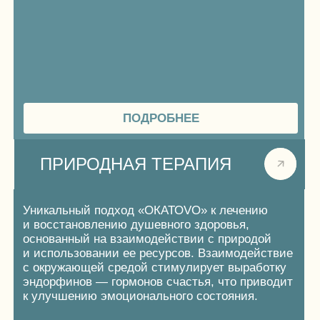
«Вы можете совершить 26 прогулок у прудов,
но только прогулка по Волге наполнит вас
энергией.»
«Вы можете пройти по 11 тропам, но только
энерготропа придаст вам сил.»
«Вы можете принять 30 ванн, но только 1
расслабляющая купель зарядит вас.»
ПОДРОБНЕЕ