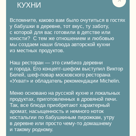
ПОДРОБНЕЕ
УНИКАЛЬНЫЕ
ДОСТОПРИМЕЧАТЕЛЬНОСТИ
Знаменитая затопленная Калязинская
колокольня, действующий радиотелескоп
РТ-64, местный музей улитки и еще много
других мест в районе 30−45 минут езды
на машине, для того, чтобы обогатиться
культурно.
Ведь настоящий отдых, это не только
созерцание видов в одном месте,
но и путешествия для получения новых эмоции