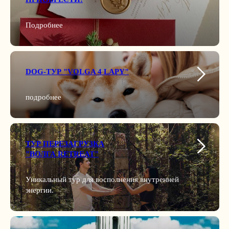
Подробнее
DOG-ТУР "VOLGA 4 LAPY"
подробнее
ТУР ПЕРЕЗАГРУЗКА
"ВОЛГА RETREAT"
Уникальный тур для восполнения внутренней
энергии.