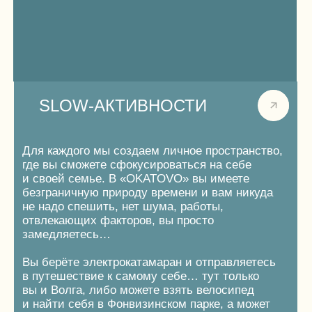
РЕСТОРАН АВТОРСКОЙ
КУХНИ
Вспомните, каково вам было очутиться в гостях
у бабушки в деревне, тот вкус, ту заботу,
с которой для вас готовили в детстве или
юности? С тем же отношением и любовью
мы создаем наши блюда авторской кухни
из местных продуктов.
Наш ресторан — это симбиоз деревни
и города. Его концепт-шефом выступил Виктор
Белей, шеф-повар московского ресторана
«Ухват» и обладатель рекомендации Michelin.
Меню основано на русской кухне и локальных
продуктах, приготовленных в дровяной печи.
Так, все блюда приобретают характерный
аромат, насыщенность и немного ноток
ностальгии по бабушкиным пирожкам, утру