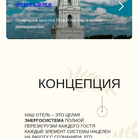
ФОТОГАЛЕРЕЯ
Природная красота Ново-Окатово в вашем
распоряжении
КОНЦЕПЦИЯ
ЭНЕРГОСИСТЕМА
«OKATOVO»
НАШ ОТЕЛЬ – ЭТО ЦЕЛАЯ
ЭНЕРГОСИСТЕМА
ПОЛНОЙ
ПЕРЕЗАГРУЗКИ КАЖДОГО ГОСТЯ.
КАЖДЫЙ ЭЛЕМЕНТ СИСТЕМЫ НАЦЕЛЕН
ЭНЕРГЕТИЧЕСКАЯ
ТРОПА
НА РАБОТУ С СОЗНАНИЕМ, ЕГО