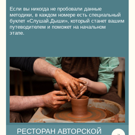
И SPA-ПРОЦЕДУРЫ
Расположен прямо на берегу Волги. Находясь
на улице в горячей купели рядом с баней,
вы насладитесь потрясающими видами
матушки Волги, невероятными закатами
и просто сменами времен года.
Мы проводим индивидуальные семейные
церемонии с профессиональными
пармейстерами.
Вы познакомитесь с паром, послушаете травы,
насладитесь шелестом веника и приятными
ощущениями от легкого прикосновения пара
и веничков к своей коже, расслабитесь
в ароматной пене или попробуете травяной
скраб…
После всей программы вы обновитесь
и выйдете новым человеком в этот мир.