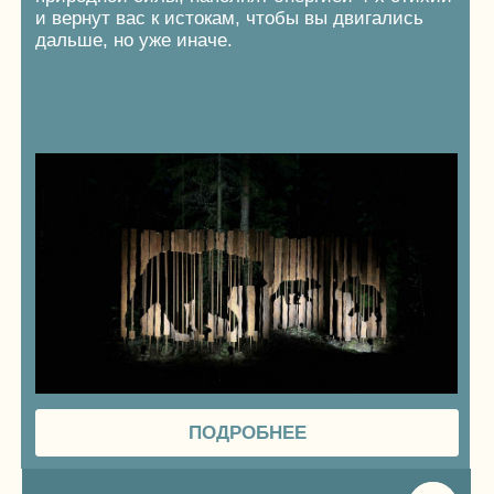
Наши дома сделаны из натуральных
материалов (дерево, лен), а в утеплении
используется ржаная солома, при этом стены
покрываются глиняной и известковой
штукатуркой, создавая здоровую атмосферу
внутри.
Внутренний дизайн — это современный
деревенский стиль с учетом эко-трендов
(глиняная посуда, деревянная мебель,
стильный рукомойник и многое другое).
Обязательным условием комфорта являются
технологии, именно поэтому в каждом домике
есть круглосуточное отопление,
электропростыни, Wi-Fi, а в некоторых даже
теплые полы, печь-камин и всё, что может
понадобиться для уютного
времяпрепровождения.
Любая семья насладиться красотой природы
вокруг, уникальным дизайном, при этом
оставаясь в комфортных современных
условиях проживания.