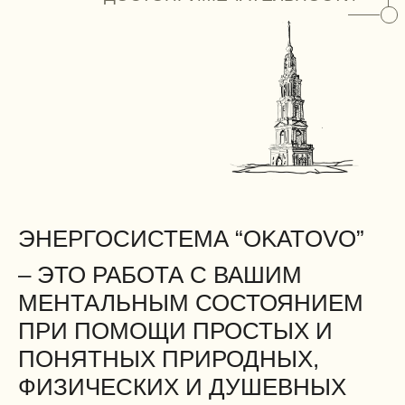
не нужно становиться лучше, успешнее,
смелее, активнее, не нужно оправдывать чужие
ожидания и соответствовать не своим
представлениям. Здесь можно оставаться
честным, искренним и настоящим.
Место, где время останавливается, здесь нет
прошлого и ожидания будущего. Есть только
миг: здесь и сейчас…
Каждый объект — портал, «дверь»
открывающая дорогу в глубины души, к истине,
что таится внутри каждого из нас. Символы —
доступные каждому, знаки, следуя по которым
можно узнать лишь себя.
Тропа состоит из 2 частей :
«Очищение» и «Наполнение», эти две дороги
помогут вам уйти из мира суеты и тревоги,
проведут по тонкой материи, доступной лишь
зоркому сердцу, через чувства любви и грусти,
радости и умиротворения, сквозь сомнения
к истинным желаниям, раскроют тайны
природной силы, наполнят энергией 4-х стихий
и вернут вас к истокам, чтобы вы двигались
дальше, но уже иначе.